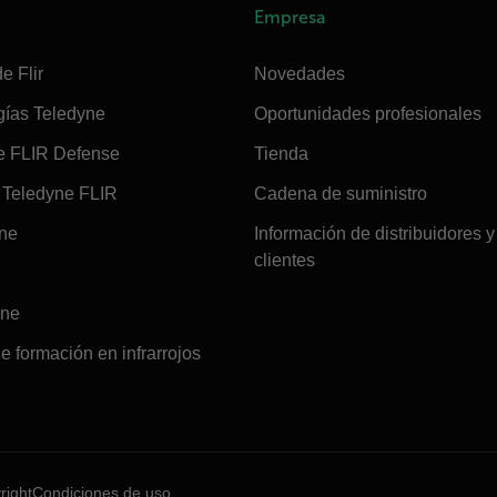
Empresa
e Flir
Novedades
gías Teledyne
Oportunidades profesionales
e FLIR Defense
Tienda
Teledyne FLIR
Cadena de suministro
ine
Información de distribuidores y
clientes
ine
e formación en infrarrojos
right
Condiciones de uso