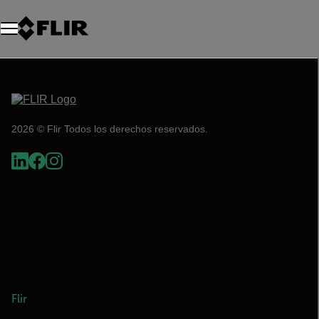
Unread messages
Modelo
Eliminar
artículos
artículo
Añadir al carro
Añadido al carro
2026 © Flir Todos los derechos reservados.
Flir