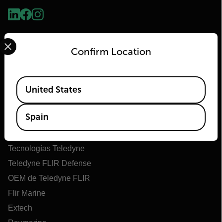
Select your preferred country and language from the options 
Confirm Location
Available Locations
United States
Flir
Spain
Acerca de Flir
Tecnologías Teledyne
Teledyne FLIR Defense
OEM de Teledyne FLIR
Flir Marine
Extech