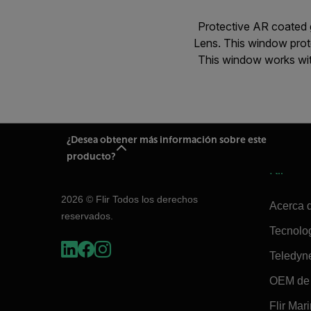
Protective AR coated 
Lens. This window prote
This window works wi
¿Desea obtener más información sobre este
producto?
Flir
2026 © Flir Todos los derechos
Acerca d
reservados.
Tecnolo
Teledyn
OEM de 
Flir Mar