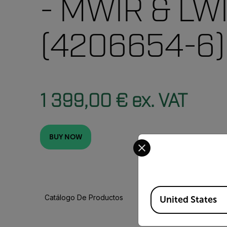
- MWIR & LW
(4206654-6)
1 399,00 € ex. VAT
BUY NOW
Select your preferred co
Available Locations
Catálogo De Productos
United States