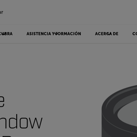
ar
CUBRA
ASISTENCIA Y FORMACIÓN
ACERCA DE
C
e
indow