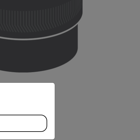
priate version of our website.
BUY NOW