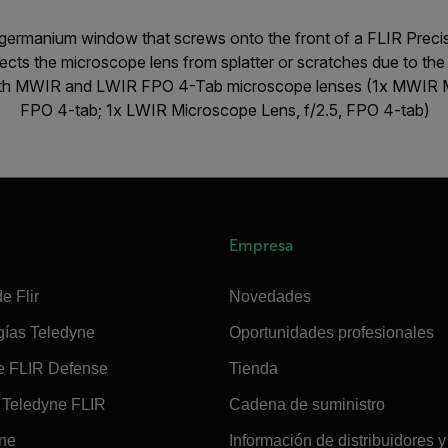
germanium window that screws onto the front of a FLIR Preci
cts the microscope lens from splatter or scratches due to the
th MWIR and LWIR FPO 4-Tab microscope lenses (1x MWIR Mi
FPO 4-tab; 1x LWIR Microscope Lens, f/2.5, FPO 4-tab)
Empresa
e Flir
Novedades
gías Teledyne
Oportunidades profesionales
e FLIR Defense
Tienda
Teledyne FLIR
Cadena de suministro
ine
Información de distribuidores y