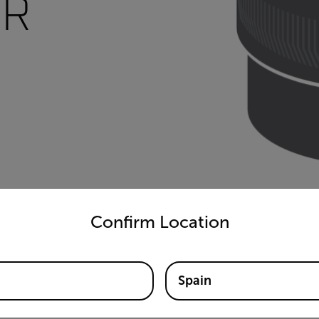
IR
untry and language from the options below to access the appro
Confirm Location
Spain