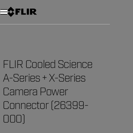
Unread messages
Modelo
Eliminar
artículos
artículo
Añadir al carro
Añadido al carro
FLIR Cooled Science
A-Series + X-Series
Camera Power
Connector (26399-
000)