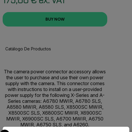
175,00 € ex. VAT
BUY NOW
Catálogo De Productos
BUY NOW
The camera power connector accessory allows
the user to purchase and use their own power
supply with the camera. This connector comes
with instructions to install on a user-provided
power supply for the following X-Series and A-
Series cameras: A6780 MWIR, A6780 SLS,
A8580 MWIR, A8580 SLS, X8500SC MWIR,
X8500SC SLS, X6800SC MWIR, X6900SC
MWIR, X6900SC SLS, A6700 MWIR, A6750
MWIR, A6750 SLS, and A6260.
Select your preferred country and language from the options 