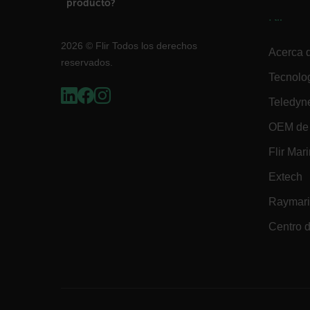
producto?
cart_products_skus
Flir
cashrun_session_id
2026 © Flir Todos los derechos
Acerca d
reservados.
Tecnolo
cashrun_site_id
Teledyn
Política d
OEM de 
Flir Mar
CS_FPC
Extech
Raymar
customizerChangeKey
Centro d
sf_territory
x-ms-cpim-cache|[-abcde
__epiXSRF