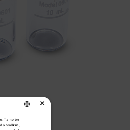
×
priate version of our website.
ico. También
ENGLISH
 y análisis,
GERMAN