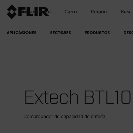
Iniciar Sesión
Carro
Región
Busc
Unread messages
Modelo
Eliminar
artículos
artículo
Añadir al carro
Añadido al carro
APLICACIONES
SECTORES
PRODUCTOS
DES
Extech BTL10
Comprobador de capacidad de batería