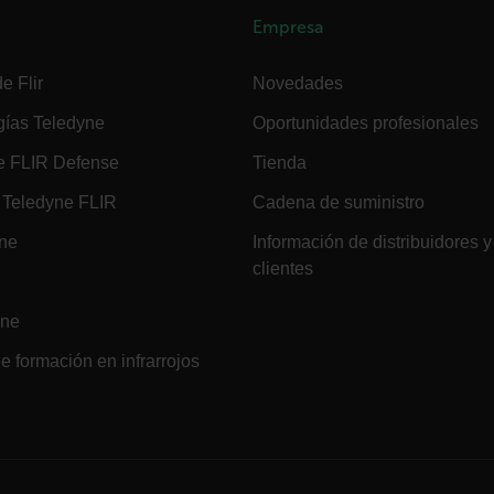
cart.flir.co
Empresa
cart.flir.co
e Flir
Novedades
gías Teledyne
Oportunidades profesionales
cart.flir.co
e FLIR Defense
Tienda
e Privacidad de Google
Teledyne FLIR
Cadena de suministro
ine
Información de distribuidores y
cart.flir.co
clientes
ine
cart.flir.co
e formación en infrarrojos
cart.flir.co
fghijklmnopqrstuvwxyz_0123456789]{20-35}
.flirb2cpro
.flir.com