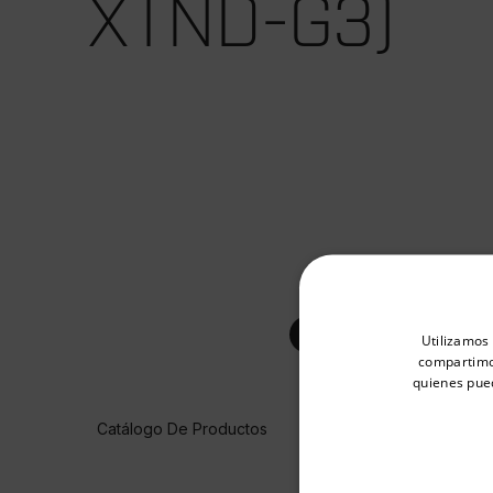
XTND-G3)
Select your preferred co
Utilizamos 
compartimos
quienes pue
Available Locations
Catálogo De Productos
United States