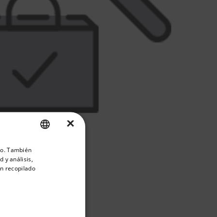
×
priate version of our website.
ico. También
ENGLISH
 y análisis,
GERMAN
n recopilado
FRENCH
SPANISH
PORTUGUESE