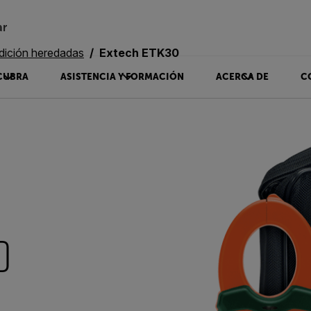
ar
dición heredadas
Extech ETK30
CUBRA
ASISTENCIA Y FORMACIÓN
ACERCA DE
C
0