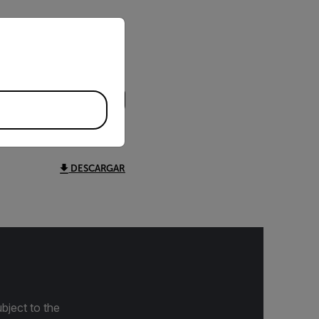
priate version of our website.
DESCARGAR
bject to the