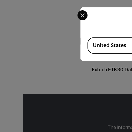
Select your preferred co
Buscar
Available Locations
United States
DATASHEET
Extech ETK30 Da
The informa