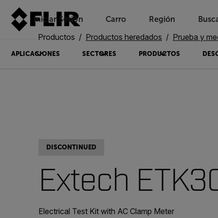
Iniciar Sesión
Carro
Región
Busc
Unread messages
Modelo
Eliminar
artículos
artículo
Añadir al carro
Añadido al carro
Productos
Productos heredados
Prueba y me
APLICACIONES
SECTORES
PRODUCTOS
DES
DISCONTINUED
Extech ETK3
Electrical Test Kit with AC Clamp Meter