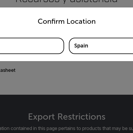
untry and language from the options below to access the appro
Documentos
Confirm Location
Spain
tasheet
Export Restrictions
tion contained in this page pertains to products that may be su