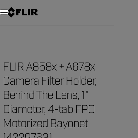
Unread messages
Modelo
Eliminar
artículos
artículo
Añadir al carro
Añadido al carro
FLIR A858x + A678x
Camera Filter Holder,
Behind The Lens, 1"
Diameter, 4-tab FPO
Motorized Bayonet
(4229763)