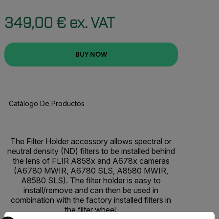
349,00 € ex. VAT
BUY NOW
Catálogo De Productos
BUY NOW
The Filter Holder accessory allows spectral or
neutral density (ND) filters to be installed behind
the lens of FLIR A858x and A678x cameras
(A6780 MWIR, A6780 SLS, A8580 MWIR,
A8580 SLS). The filter holder is easy to
install/remove and can then be used in
combination with the factory installed filters in
the filter wheel.
Select your preferred country and language from the options 