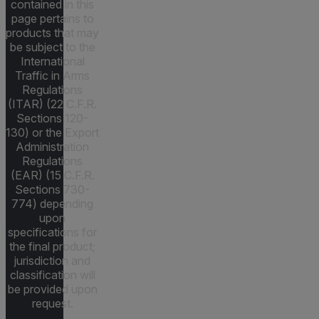
contained in this
page pertains to
products that may
be subject to the
International
Traffic in Arms
Regulations
(ITAR) (22 C.F.R.
Sections 120-
130) or the Export
Administration
Regulations
(EAR) (15 C.F.R.
Sections 730-
774) depending
upon
specifications for
the final product;
jurisdiction and
classification will
be provided upon
request.