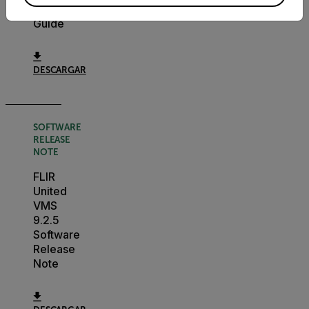
User
Guide
DESCARGAR
SOFTWARE
RELEASE
NOTE
FLIR
United
VMS
9.2.5
Software
Release
Note