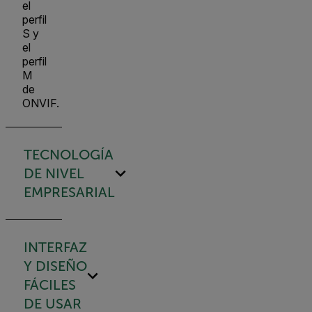
el
perfil
S y
el
perfil
M
de
ONVIF.
TECNOLOGÍA
DE NIVEL
EMPRESARIAL
INTERFAZ
Y DISEÑO
FÁCILES
DE USAR