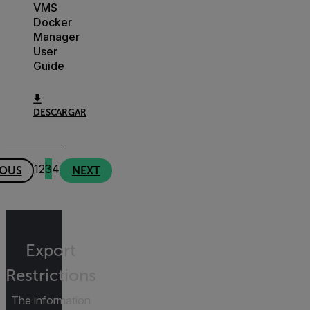
VMS
Docker
Manager
User
Guide
DESCARGAR
1
2
3
4
IOUS
NEXT
Export
Restrictions
The information