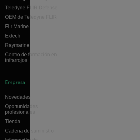
Teledyne FLIR Defense
OEM de Teledyne FLIR
Flir Marine
Extech
Raymarine
Centro de formación en
infrarrojos
Empresa
Novedades
Oportunidades
profesionales
Tienda
Cadena de suministro