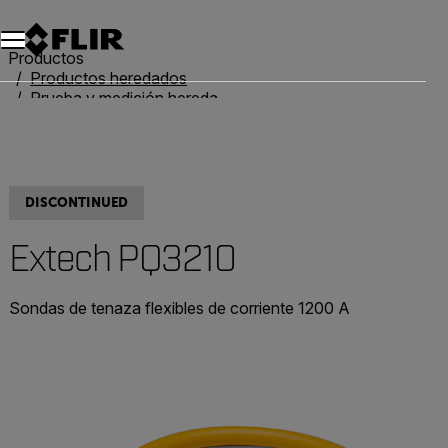
Unread messages
Modelo
Eliminar
artículos
artículo
Añadir al carro
Añadido al carro
Productos
Productos heredados
Prueba y medición heredadas
Extech PQ3210
DISCONTINUED
Extech PQ3210
Sondas de tenaza flexibles de corriente 1200 A