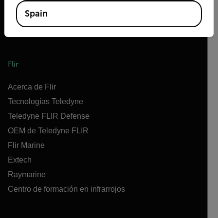
Spain
Flir
Acerca de Flir
Tecnologías Teledyne
Teledyne FLIR Defense
OEM de Teledyne FLIR
Flir Marine
Extech
Raymarine
Centro de formación en infrarrojos