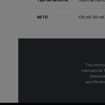
NETD
<25 mK (20 mK v
The informa
International 
Administ
specificatio