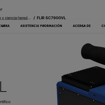
ar
y ciencia heredadas
FLIR SC7900VL
CUBRA
ASISTENCIA Y FORMACIÓN
ACERCA DE
C
L
tífico