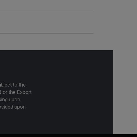
bject to the
) or the Export
ding upon
provided upon