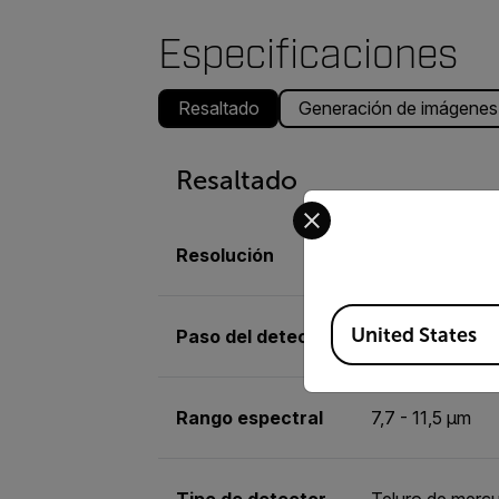
Especificaciones
Resaltado
Generación de imágenes 
Resaltado
Select your preferred co
Resolución
320 × 256
Available Locations
United States
Paso del detector
30 µm
Rango espectral
7,7 - 11,5 µm
Tipo de detector
Teluro de merc