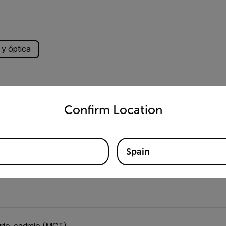
y óptica
untry and language from the options below to access the appro
Confirm Location
Spain
urio-cadmio (MCT)