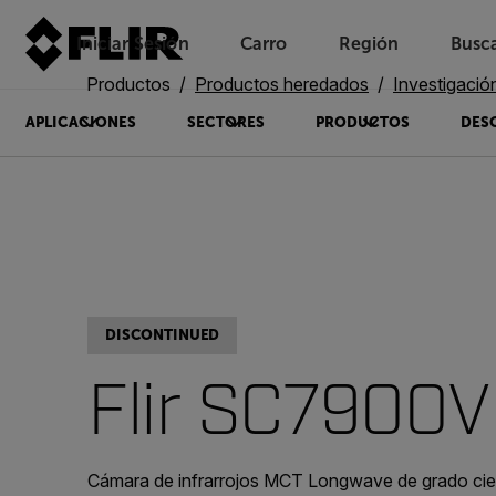
Iniciar Sesión
Carro
Región
Busc
Unread messages
Modelo
Eliminar
artículos
artículo
Añadir al carro
Añadido al carro
Productos
Productos heredados
Investigación 
APLICACIONES
SECTORES
PRODUCTOS
DES
DISCONTINUED
Flir SC7900V
Cámara de infrarrojos MCT Longwave de grado cien