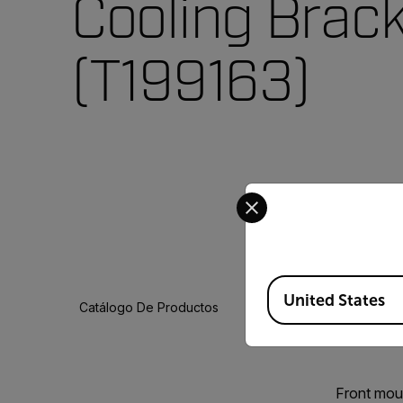
Cooling Brac
(T199163)
Select your preferred co
Available Locations
United States
Catálogo De Productos
Front moun