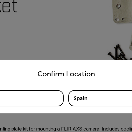
ket
untry and language from the options below to access the appro
Confirm Location
Spain
ting plate kit for mounting a FLIR AX8 camera. Includes cooli