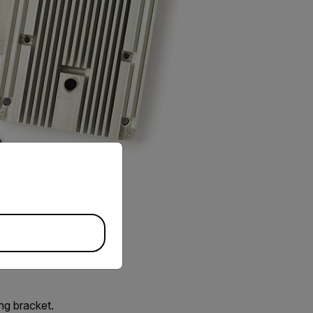
priate version of our website.
ng bracket.