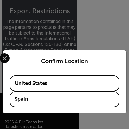
Export Restrictions
The information contained in this
page pertains to products that may
be subject to the International
Traffic in Arms Regulations (ITAR)
(22 C.F.R. Sections 120-130) or the
Export Administration Regulations
Select your preferred country and language from the options 
(EAR) (15 C.F.R. Sections 730-
Confirm Location
774) depending upon
specifications for the final product;
jurisdiction and classification will be
Available Locations
provided upon request.
United States
Spain
2026 © Flir Todos los
derechos reservados.