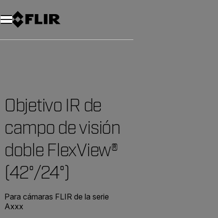
Unread messages
Modelo
Eliminar
artículos
artículo
Añadir al carro
Añadido al carro
Objetivo IR de
campo de visión
doble FlexView®
(42°/24°)
Para cámaras FLIR de la serie
Axxx