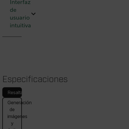
Interfaz
de
usuario
intuitiva
Especificaciones
Resaltado
Generación
de
imágenes
y