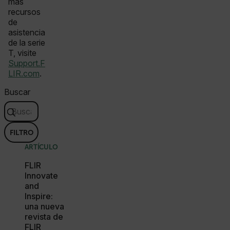
más
recursos
de
tdfdomain
asistencia
de la serie
.AspNetCore.Antiforgery.VyLW6ORzMgk
T, visite
Support.F
LIR.com
.
Buscar
FPLC
FILTRO
ARTÍCULO
FLIR
Innovate
and
__cf_bm
Inspire:
una nueva
revista de
FLIR