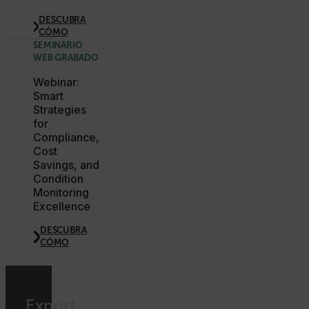
atgRecSessionId
DESCUBRA
CÓMO
atgRecVisitorId
SEMINARIO
WEB GRABADO
Webinar:
UserGlobalization
Smart
Strategies
for
Compliance,
Cost
Savings, and
Condition
X-Oracle-BMC-LBS-Route
Monitoring
Excellence
DESCUBRA
EPiServer_Commerce_AnonymousId
CÓMO
Export