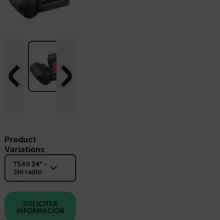
Product
Variations
T540 24° -
Sin radio
SOLICITAR
INFORMACIÓN