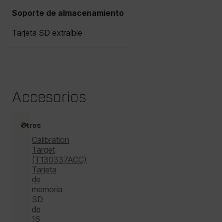
COOKIES DE RENDIMIENTO
Soporte de almacenamiento
Tarjeta SD extraíble
COOKIES DE PREFERENCIAS
COOKIES DE FUNCIONALIDAD
Accesorios
Cookies estrictamente necesarias
Cookies de rendimiento
Otros
Cookies de preferencias
Calibration
Cookies de funcionalidad
Target
(T130337ACC)
Las cookies estrictamente necesarias permiten la
Tarjeta
funcionalidad principal del sitio web, como el inicio
de
de sesión de usuario y la gestión de cuentas. El sitio
memoria
web no se puede utilizar correctamente sin las
cookies estrictamente necesarias.
SD
de
Nombre
16