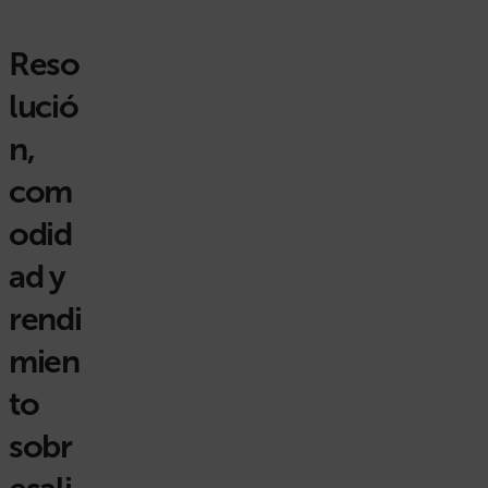
Reso
lució
n,
com
odid
ad y
rendi
mien
to
sobr