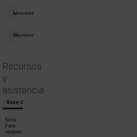
.AspNetCore.Correlation.[-
abcdefghijklmnopqrstuvwxyzABCDEFGHIJKLMNOPQRSTUVWXYZ_
Estuches
Objetivos
.AspNetCore.OpenIdConnect.Nonce.[-
abcdefghijklmnopqrstuvwxyzABCDEFGHIJKLMNOPQRSTUVWXYZ_
FPID
Recursos
y
atgRecSessionId
asistencia
ARRAffinitySameSite
Base de conocimientos
Documentos
Software y 
Nota:
Para
obtener
E3SessionID