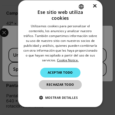
×
Ese sitio web utiliza
Campo de visión (FOV)
cookies
ENGLISH
42° × 32° 24° × 18° 14° × 10°
Utilizamos cookies para personalizar el
Select your preferred country and language from the options 
80° × 63°
GERMAN
contenido, los anuncios y analizar nuestro
Confirm Location
tráfico. También compartimos información sobre
FRENCH
su uso de nuestro sitio con nuestros socios de
Cámara digital
publicidad y análisis, quienes pueden combinarla
SPANISH
con otra información que les haya proporcionado
Available Locations
5 MP, con lámpara LED de
United States
PORTUGUESE
o que hayan recopilado a partir del uso de sus
foto/vídeo integrada;
servicios.
Cookie Notice.
ITALIAN
desactivada cuando se utiliza
Spain
una lente de 80°
ACEPTAR TODO
KOREAN
JAPANESE
RECHAZAR TODO
Pantalla
CHINESE
Pantalla LCD táctil de 4",
MOSTRAR DETALLES
640 × 480 píxeles con
rotación automática
COOKIES ESTRICTAMENTE
NECESARIAS