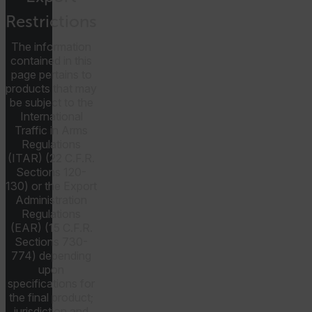
Restrictions
__cf_bm
The information
contained in this
page pertains to
products that may
be subject to the
tdflang
International
Traffic in Arms
Regulations
CookieScriptConsent
(ITAR) (22 C.F.R.
Sections 120-
130) or the Export
Administration
Regulations
__cf_bm
(EAR) (15 C.F.R.
Sections 730-
774) depending
upon
xdVisitorId
specifications for
the final product;
jurisdiction and