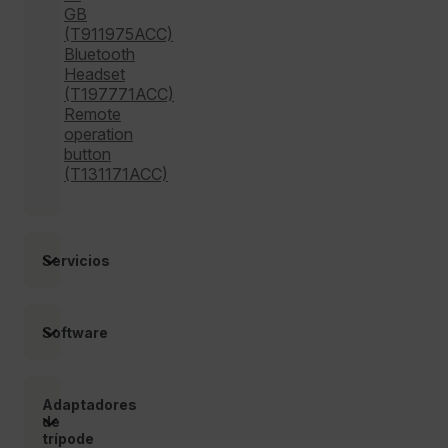
cart_products_oids
GB
(T911975ACC)
cart_products_skus
Bluetooth
Headset
(T197771ACC)
cashrun_session_id
Remote
operation
cashrun_site_id
button
(T131171ACC)
Servicios
CS_FPC
Política de Privacidad de Google
Software
customizerChangeKey
sf_territory
Adaptadores
x-ms-cpim-cache|[-abcdefghijklmnopqrstuvwxyz_0123456789]{2
de
trípode