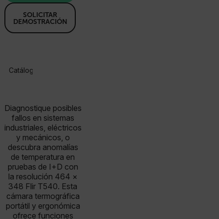
SOLICITAR
DEMOSTRACIÓN
Catálogo De Productos
Especificaciones
Accesorios
R
Diagnostique posibles
fallos en sistemas
industriales, eléctricos
y mecánicos, o
descubra anomalías
de temperatura en
pruebas de I+D con
la resolución 464 ×
348 Flir T540. Esta
cámara termográfica
portátil y ergonómica
ofrece funciones