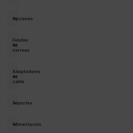
__epiXSRF
Opciones
OpenIdConnect.nonce.
[abcdefghijklmnopqrstuvwxyzABCDEFGHIJKLMNOPQRSTUVWXYZ0
Fundas
de
Asset_Gate_Form_[abcdefghijklmnopqrstuvwxyzABCDEFGHIJ
correas
{1-60}
Language
Adaptadores
de
cable
Soportes
customer_id
Alimentación