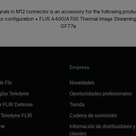
ignals in M12 connector is an accessory for the following pro
r configuration • FLIR A400/A700 Thermal Image Streaming 
GF77a
Empresa
e Flir
Novedades
gías Teledyne
Oportunidades profesionales
e FLIR Defense
Tienda
Teledyne FLIR
Cadena de suministro
ine
Información de distribuidores y
clientes