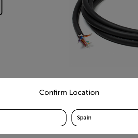
)
untry and language from the options below to access the appro
Confirm Location
Spain