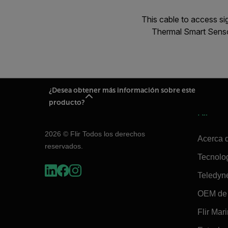
This cable to access s
Thermal Smart Senso
¿Desea obtener más información sobre este
producto?
Flir
2026 © Flir Todos los derechos
Acerca d
reservados.
Tecnolo
Teledyn
OEM de 
Flir Mar