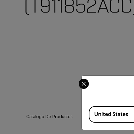
(T911852ACC
Select your preferred co
Available Locations
United States
Catálogo De Productos