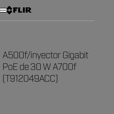
Unread messages
Modelo
Eliminar
artículos
artículo
Añadir al carro
Añadido al carro
A500f/inyector Gigabit
PoE de 30 W A700f
(T912049ACC)