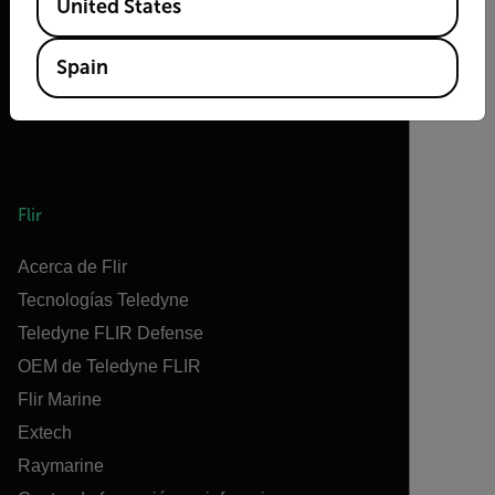
United States
Spain
Flir
Acerca de Flir
Tecnologías Teledyne
Teledyne FLIR Defense
OEM de Teledyne FLIR
Flir Marine
Extech
Raymarine