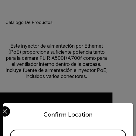
Catálogo De Productos
BUY NOW
Este inyector de alimentación por Ethernet
(PoE) proporciona suficiente potencia tanto
para la cámara FLIR A500f/A700f como para
el ventilador interno dentro de la carcasa.
Incluye fuente de alimentación e inyector PoE,
incluidos varios conectores.
Select your preferred country and language from the options 
Confirm Location
2026 © Flir Todos los derechos reservados.
Available Locations