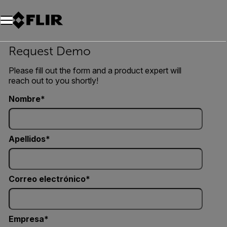
Unread messages
Modelo
Eliminar
artículos
artículo
Añadir al carro
Añadido al carro
Request Demo
Please fill out the form and a product expert will
reach out to you shortly!
Nombre
Apellidos
Correo electrónico
Empresa