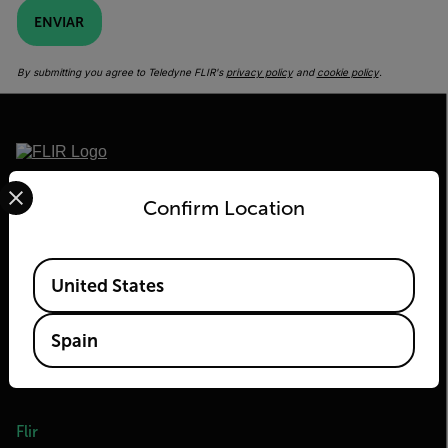
ENVIAR
By submitting you agree to Teledyne FLIR's
privacy policy
and
cookie policy
.
Select your preferred country and language from the options 
2026 © Flir Todos los derechos reservados.
Confirm Location
Available Locations
United States
Spain
Flir