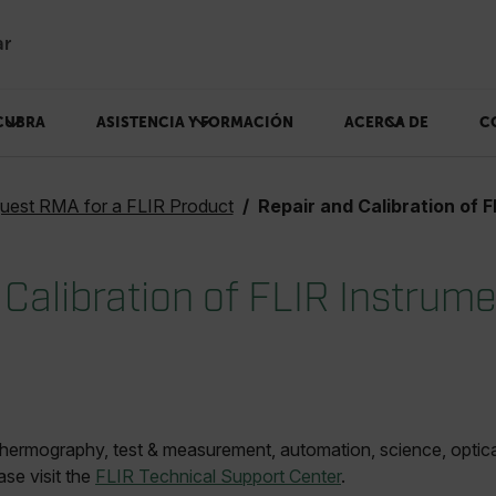
ar
CUBRA
ASISTENCIA Y FORMACIÓN
ACERCA DE
C
uest RMA for a FLIR Product
Repair and Calibration of FLIR Instrum
 Calibration of FLIR Instrum
hermography, test & measurement, automation, science, optica
ase visit the
FLIR Technical Support Center
.