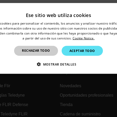
Ese sitio web utiliza cookies
untry and language from the options below to access the appro
cookies para personalizar el contenido, los anuncios y analizar nuestro tráf
Confirm Location
 información sobre su uso de nuestro sitio con nuestros socios de publicidad
den combinarla con otra información que les haya proporcionado o que haya
a partir del uso de sus servicios.
Cookie Notice.
Spain
RECHAZAR TODO
ACEPTAR TODO
MOSTRAR DETALLES
Empresa
CTAMENTE NECESARIAS
COOKIES DE RENDIMIENTO
e Flir
Novedades
EFERENCIAS
COOKIES DE FUNCIONALIDAD
gías Teledyne
Oportunidades profesionales
e FLIR Defense
Tienda
ente necesarias
Cookies de rendimiento
Cookies de preferencias
Cookie
Teledyne FLIR
Cadena de suministro