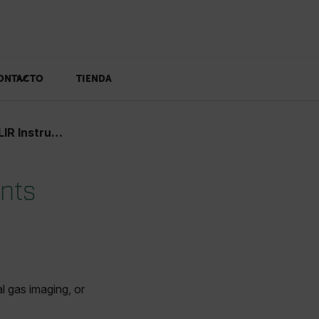
ONTACTO
TIENDA
ents Products
ents
l gas imaging, or