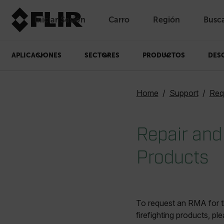
Iniciar Sesión
Carro
Región
Busc
Unread messages
Modelo
Eliminar
artículos
artículo
Añadir al carro
Añadido al carro
APLICACIONES
SECTORES
PRODUCTOS
DES
Home
Support
Req
Repair and
Products
To request an RMA for t
firefighting products, ple