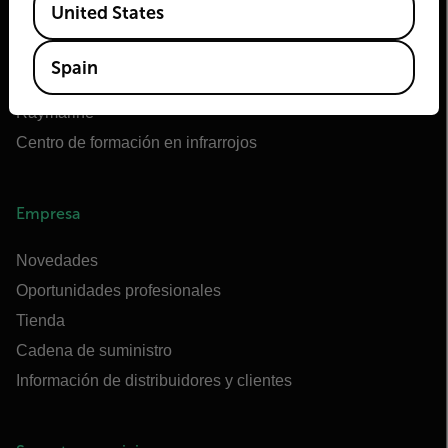
United States
OEM de Teledyne FLIR
Flir Marine
Spain
Extech
Raymarine
Centro de formación en infrarrojos
Empresa
Novedades
Oportunidades profesionales
Tienda
Cadena de suministro
Información de distribuidores y clientes