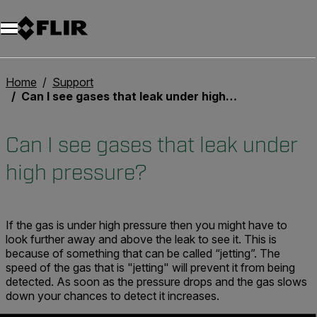
Unread messages
Modelo
Eliminar
artículos
artículo
Añadir al carro
Añadido al carro
Home
Support
Can I see gases that leak under high pressure?
Can I see gases that leak under
high pressure?
If the gas is under high pressure then you might have to
look further away and above the leak to see it. This is
because of something that can be called “jetting”. The
speed of the gas that is "jetting" will prevent it from being
detected. As soon as the pressure drops and the gas slows
down your chances to detect it increases.