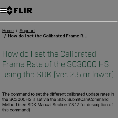
Unread messages
Modelo
Eliminar
artículos
artículo
Añadir al carro
Añadido al carro
Home
Support
How do I set the Calibrated Frame Rate of the SC3000 HS using the SDK (ver. 2.5 or lower)
How do I set the Calibrated
Frame Rate of the SC3000 HS
using the SDK (ver. 2.5 or lower)
The command to set the different calibrated update rates in
the SC3000HS is set via the SDK SubmitCamCommand
Method (see SDK Manual Section 7.3.17 for description of
this command)