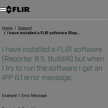
Unread messages
Modelo
Eliminar
artículos
artículo
Añadir al carro
Añadido al carro
Home
Support
I have installed a FLIR software (Reporter 8.5, BuildIR) but when I try to run the software I get an IPP 6.1 error message.
I have installed a FLIR software
(Reporter 8.5, BuildIR) but when
I try to run the software I get an
IPP 6.1 error message.
Example 1: Error Message