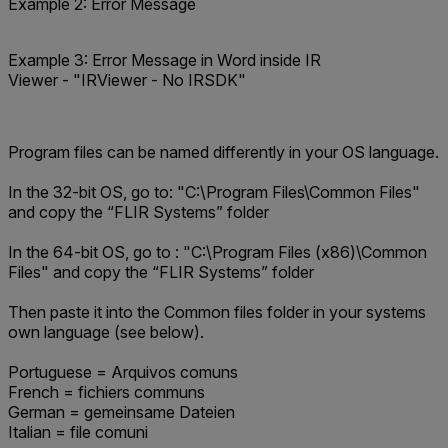
Example 2: Error Message
Example 3: Error Message in Word inside IR
Viewer - "IRViewer - No IRSDK"
Program files can be named differently in your OS language.
In the 32-bit OS, go to: "
C:\Program Files\Common Files
"
and copy the “FLIR Systems” folder
In the 64-bit OS, go to : "
C:\Program Files (x86)\Common
Files
" and copy the “FLIR Systems” folder
Then paste it into the Common files folder in your systems
own language (see below).
Portuguese = Arquivos comuns
French = fichiers communs
German = gemeinsame Dateien
Italian = file comuni