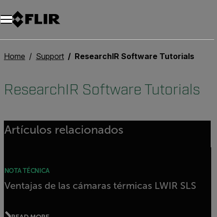
Unread messages
Modelo
Eliminar
artículos
artículo
Añadir al carro
Añadido al carro
Home
Support
ResearchIR Software Tutorials
ResearchIR Software Tutorials
Artículos relacionados
NOTA TÉCNICA
Ventajas de las cámaras térmicas LWIR SLS
READ MORE