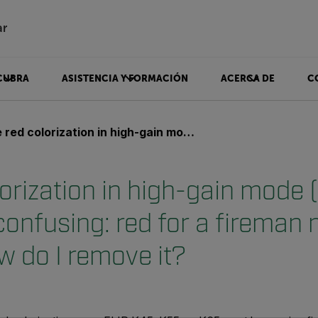
ar
CUBRA
ASISTENCIA Y FORMACIÓN
ACERCA DE
C
rization in high-gain mode (–20 to +150°C) is confusing: red for a fireman means danger. How do I remove it?
orization in high-gain mode 
confusing: red for a fireman
w do I remove it?