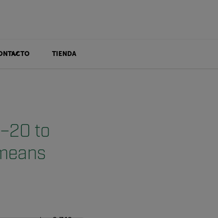
ONTACTO
TIENDA
(–20 to
 means