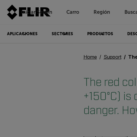
Iniciar Sesión
Carro
Región
Busc
Unread messages
Modelo
Eliminar
artículos
artículo
Añadir al carro
Añadido al carro
APLICACIONES
SECTORES
PRODUCTOS
DES
Home
Support
The red colo
The red col
+150°C) is 
danger. Ho