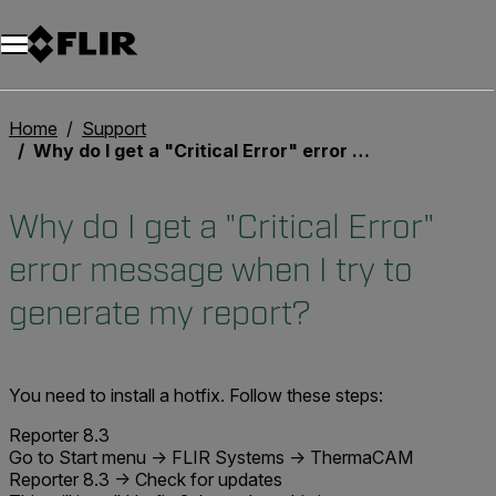
Unread messages
Modelo
Eliminar
artículos
artículo
Añadir al carro
Añadido al carro
Home
Support
Why do I get a "Critical Error" error message when I try to generate my report?
Why do I get a "Critical Error"
error message when I try to
generate my report?
You need to install a hotfix. Follow these steps:
Reporter 8.3
Go to Start menu -> FLIR Systems -> ThermaCAM
Reporter 8.3 -> Check for updates