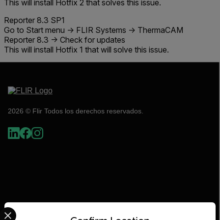
This will install
Hotfix 2
that solves this issue.
Reporter 8.3 SP1
Go to Start menu -> FLIR Systems -> ThermaCAM
Reporter 8.3 -> Check for updates
This will install
Hotfix 1
that will solve this issue.
2026 © Flir Todos los derechos reservados.
Select your preferred country and language from the options 