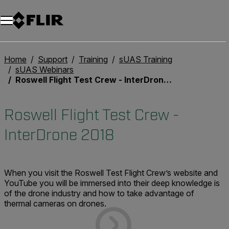
Unread messages
Modelo
Eliminar
artículos
artículo
Añadir al carro
Añadido al carro
Home
Support
Training
sUAS Training
sUAS Webinars
Roswell Flight Test Crew - InterDrone 2018
Roswell Flight Test Crew -
InterDrone 2018
When you visit the Roswell Test Flight Crew’s website and
YouTube you will be immersed into their deep knowledge is
of the drone industry and how to take advantage of
thermal cameras on drones.