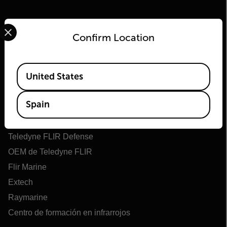
Select your preferred country and language from the options 
Confirm Location
Available Locations
United States
Flir
Spain
Acerca de Flir
Tecnologías Teledyne
Teledyne FLIR Defense
OEM de Teledyne FLIR
Flir Marine
Extech
Raymarine
Centro de formación en infrarrojos