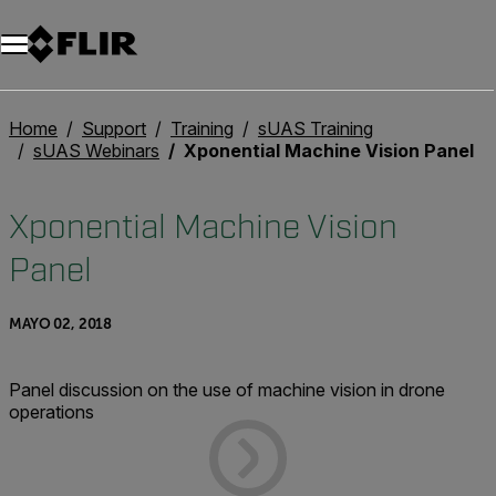
Unread messages
Modelo
Eliminar
artículos
artículo
Añadir al carro
Añadido al carro
Home
Support
Training
sUAS Training
sUAS Webinars
Xponential Machine Vision Panel
Xponential Machine Vision
Panel
MAYO 02, 2018
Panel discussion on the use of machine vision in drone
operations