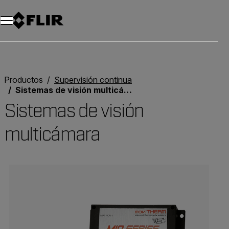
Unread messages
Modelo
Eliminar
artículos
artículo
Añadir al carro
Añadido al carro
Productos
Supervisión continua
Sistemas de visión multicámara
Sistemas de visión
multicámara
Categories listing