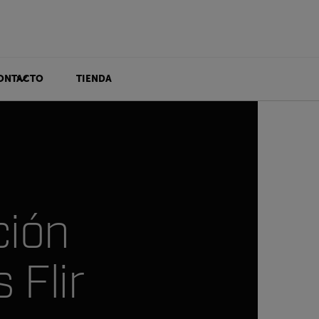
ONTACTO
TIENDA
ción
 Flir