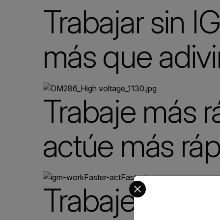
Trabajar sin 
más que adivi
Trabaje más r
actúe más ráp
Select your preferred co
Trabaje de f