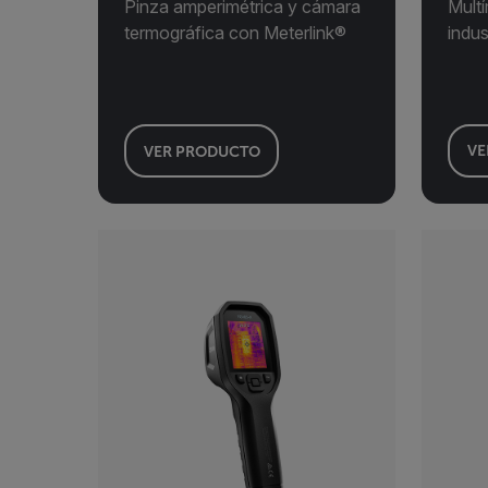
Pinza amperimétrica y cámara
Mult
termográfica con Meterlink®
indus
VER PRODUCTO
VE