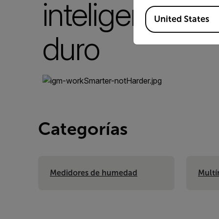
inteligente, n
Available Locations
United States
duro
Categorías
Medidores de humedad
Multí