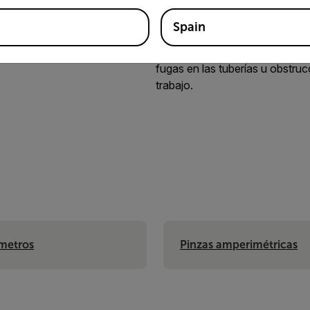
o más
Spain
El tiempo es dinero, y con las h
rápido del área de trabajo, enco
fugas en las tuberías u obstrucc
trabajo.
metros
Pinzas amperimétricas