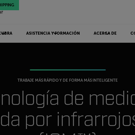
HIPPING
ar
CUBRA
ASISTENCIA Y FORMACIÓN
ACERCA DE
C
a por infrarrojos
TRABAJE MÁS RÁPIDO Y DE FORMA MÁS INTELIGENTE
nología de medi
da por infrarrojos