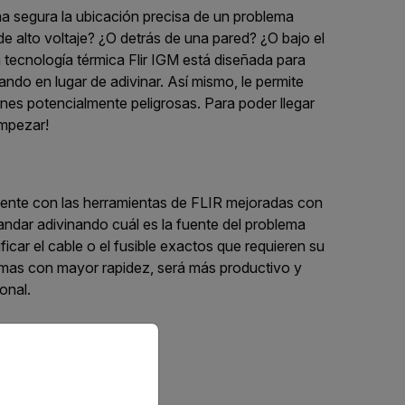
rma segura la ubicación precisa de un problema
de alto voltaje? ¿O detrás de una pared? ¿O bajo el
 tecnología térmica Flir IGM está diseñada para
jando en lugar de adivinar. Así mismo, le permite
nes potencialmente peligrosas. Para poder llegar
empezar!
ciente con las herramientas de FLIR mejoradas con
andar adivinando cuál es la fuente del problema
ificar el cable o el fusible exactos que requieren su
emas con mayor rapidez, será más productivo y
onal.
priate version of our website.