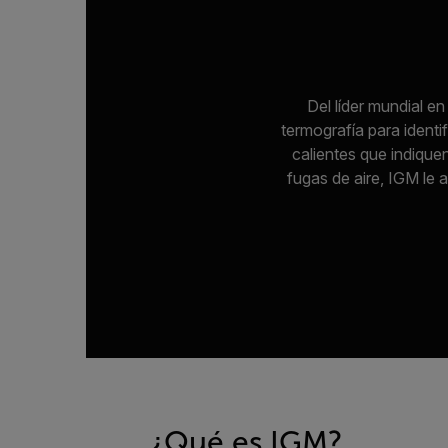
Del líder mundial e
termografía para ident
calientes que indique
fugas de aire, IGM le
¿Qué es IGM?