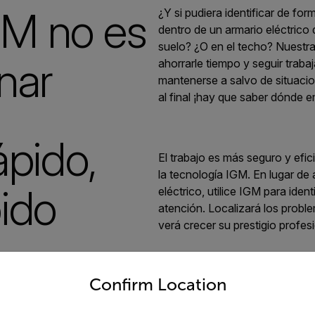
IGM no es
¿Y si pudiera identificar de fo
dentro de un armario eléctrico 
suelo? ¿O en el techo? Nuestra
nar
ahorrarle tiempo y seguir traba
mantenerse a salvo de situacio
al final ¡hay que saber dónde 
ápido,
El trabajo es más seguro y efi
la tecnología IGM. En lugar de 
ido
eléctrico, utilice IGM para ident
atención. Localizará los probl
verá crecer su prestigio profesi
untry and language from the options below to access the appro
orma más
Confirm Location