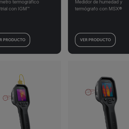
ímetro termográfico
Medidor de humedad y
trial con IGM™
termógrafo con MSX®
R PRODUCTO
VER PRODUCTO