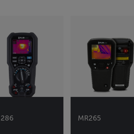
286
MR265