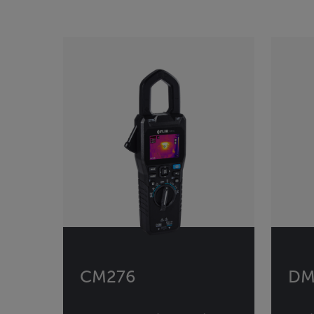
Categories listing
CM276
DM