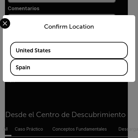
Comentarios
Select your preferred country and language from the options 
Confirm Location
Yes, email me the latest news, training and
deals from FLIR.
Available Locations
United States
ENVIAR
Spain
Al enviarlo, acepta la
política de privacidad
y la
política de cookies
de
FLIR.
Desde el Centro de Descubrimiento
All
Caso Práctico
Conceptos Fundamentales
Descarga