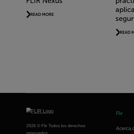
FLIR Nexus
práct
aplic
READ MORE
segur
READ 
Flir
2026 © Flir Todos los derechos
Acerca d
reservados.