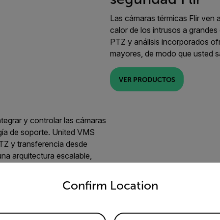
Las cámaras térmicas Flir ven a
calor de los intrusos a grandes
PTZ y análisis incorporados ofr
mayores, de modo que usted sa
VER PRODUCTOS
tegrar y controlar las cámaras
ogía de soporte. United VMS
PTZ y transferencia desde
una arquitectura escalable,
taforma abierta que se integra
untry and language from the options below to access the appro
Confirm Location