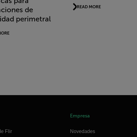
icas para
READ MORE
aciones de
idad perimetral
MORE
Empresa
e Flir
Novedades