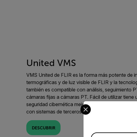
United VMS
VMS United de FLIR es la forma más potente de in
termográficas y de luz visible de FLIR y la tecnol
también es compatible con análisis, seguimiento 
cámaras fijas a cámaras PT. Fácil de utilizar tiene 
seguridad cibernética mejorada y un diseño de pla
Select your preferred co
con sistemas de terceros.
DESCUBRIR
Available Locations