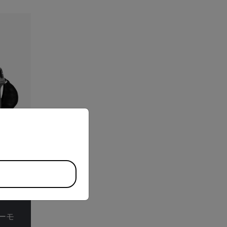
priate version of our website.
ーモ