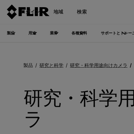
ログイン
地域
検索
製品
用途
業界
各種資料
サポートとトレー
製品
研究と科学
研究・科学用途向けカメラ
研究・科学
ラ