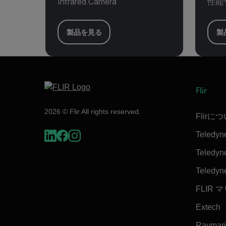
Infrared Camera
性能
製品を見る
製
Flir
2026 © Flir All rights reserved.
Flirに
Teledyn
Teledyne
Teledyn
FLIR 
Extech
Raymar