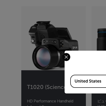
Categories listing
Select your preferred co
Available Locations
United States
T1020 (Science)
T8
HD Performance Handheld
ビュ