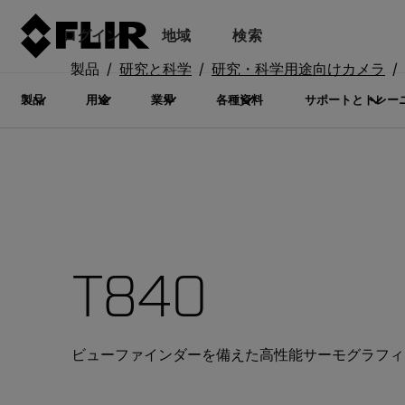
ログイン
地域
検索
製品
研究と科学
研究・科学用途向けカメラ
製品
用途
業界
各種資料
サポートとトレー
T840
ビューファインダーを備えた高性能サーモグラフィ