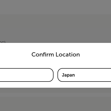
CC)
untry and language from the options below to access the appro
Confirm Location
Japan