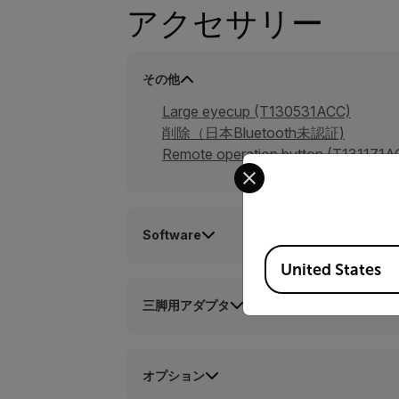
アクセサリー
その他
Large eyecup (T130531ACC)
削除（日本Bluetooth未認証)
Remote operation button (T131171A
Select your preferred co
Software
Available Locations
United States
三脚用アダプタ
オプション