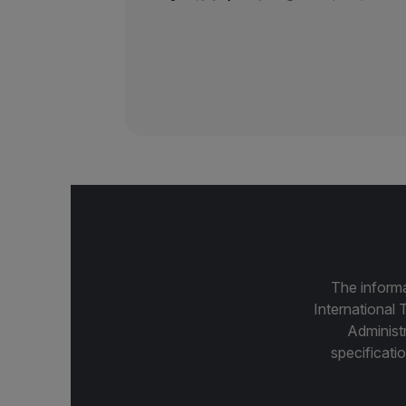
The informa
International 
Administ
specificatio