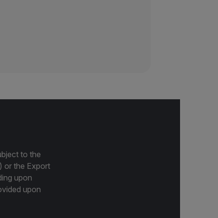
bject to the
) or the Export
ding upon
provided upon