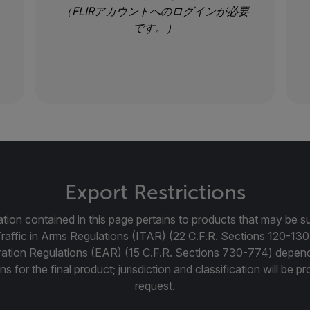
（FLIRアカウントへのログインが必要
です。）
Export Restrictions
tion contained in this page pertains to products that may be su
Traffic in Arms Regulations (ITAR) (22 C.F.R. Sections 120-130
ration Regulations (EAR) (15 C.F.R. Sections 730-774) depen
ns for the final product; jurisdiction and classification will be 
request.