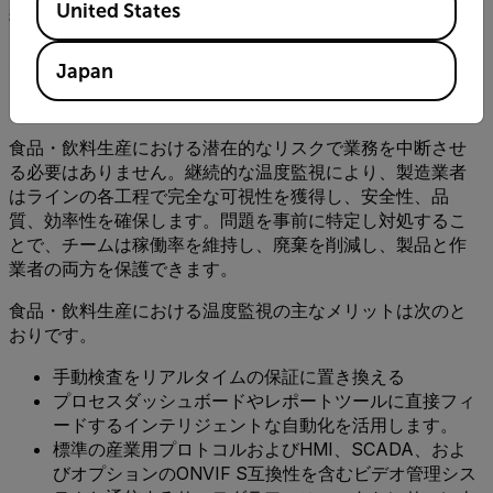
United States
損失を確実に検出することはできません。
安全性、品質、稼働率を支える継続的
Japan
な熱の可視性
食品・飲料生産における潜在的なリスクで業務を中断させ
る必要はありません。継続的な温度監視により、製造業者
はラインの各工程で完全な可視性を獲得し、安全性、品
質、効率性を確保します。問題を事前に特定し対処するこ
とで、チームは稼働率を維持し、廃棄を削減し、製品と作
業者の両方を保護できます。
食品・飲料生産における温度監視の主なメリットは次のと
おりです。
手動検査をリアルタイムの保証に置き換える
プロセスダッシュボードやレポートツールに直接フィ
ードするインテリジェントな自動化を活用します。
標準の産業用プロトコルおよびHMI、SCADA、およ
びオプションのONVIF S互換性を含むビデオ管理シス