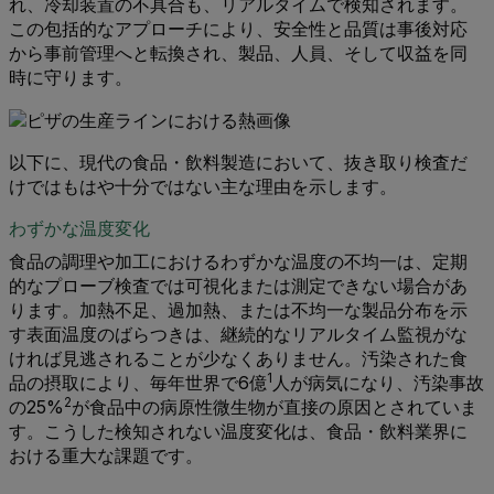
れ、冷却装置の不具合も、リアルタイムで検知されます。
この包括的なアプローチにより、安全性と品質は事後対応
から事前管理へと転換され、製品、人員、そして収益を同
時に守ります。
以下に、現代の食品・飲料製造において、抜き取り検査だ
けではもはや十分ではない主な理由を示します。
わずかな温度変化
食品の調理や加工におけるわずかな温度の不均一は、定期
的なプローブ検査では可視化または測定できない場合があ
ります。加熱不足、過加熱、または不均一な製品分布を示
す表面温度のばらつきは、継続的なリアルタイム監視がな
ければ見逃されることが少なくありません。汚染された食
1
品の摂取により、毎年世界で6億
人が病気になり、汚染事故
2
の25%
が食品中の病原性微生物が直接の原因とされていま
す。こうした検知されない温度変化は、食品・飲料業界に
おける重大な課題です。