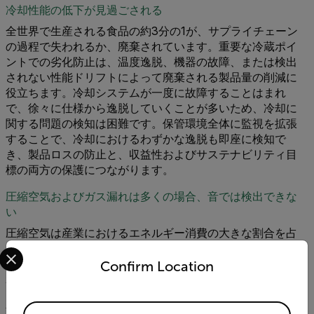
冷却性能の低下が見過ごされる
全世界で生産される食品の約3分の1が、サプライチェーン
の過程で失われるか、廃棄されています。重要な冷蔵ポイ
ントでの劣化防止は、温度逸脱、機器の故障、または検出
されない性能ドリフトによって廃棄される製品量の削減に
役立ちます。冷却システムが一度に故障することはまれ
で、徐々に仕様から逸脱していくことが多いため、冷却に
関する問題の検知は困難です。保管環境全体に監視を拡張
することで、冷却におけるわずかな逸脱も即座に検知で
き、製品ロスの防止と、収益性およびサステナビリティ目
標の両方の保護につながります。
圧縮空気およびガス漏れは多くの場合、音では検出できな
い
圧縮空気は産業におけるエネルギー消費の大きな割合を占
Select your preferred country and language from the options 
めますが、漏れは見過ごされがちです。騒音の大きい設備
室では、多くの場合、音で検知することはできません。漏
Confirm Location
れが拡大すると、コンプレッサーの負荷が増加し、エネル
ギーコストの上昇やシステム信頼性の低下につながりま
Available Locations
す。抜き取り検査では、目に見えない損失や聞き取れない