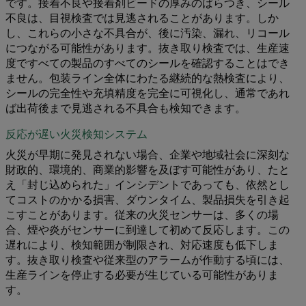
です。接着不良や接着剤ビードの厚みのばらつき、シール
不良は、目視検査では見逃されることがあります。しか
し、これらの小さな不具合が、後に汚染、漏れ、リコール
につながる可能性があります。抜き取り検査では、生産速
度ですべての製品のすべてのシールを確認することはでき
ません。包装ライン全体にわたる継続的な熱検査により、
シールの完全性や充填精度を完全に可視化し、通常であれ
ば出荷後まで見逃される不具合も検知できます。
反応が遅い火災検知システム
火災が早期に発見されない場合、企業や地域社会に深刻な
財政的、環境的、商業的影響を及ぼす可能性があり、たと
え「封じ込められた」インシデントであっても、依然とし
てコストのかかる損害、ダウンタイム、製品損失を引き起
こすことがあります。従来の火災センサーは、多くの場
合、煙や炎がセンサーに到達して初めて反応します。この
遅れにより、検知範囲が制限され、対応速度も低下しま
す。抜き取り検査や従来型のアラームが作動する頃には、
生産ラインを停止する必要が生じている可能性がありま
す。