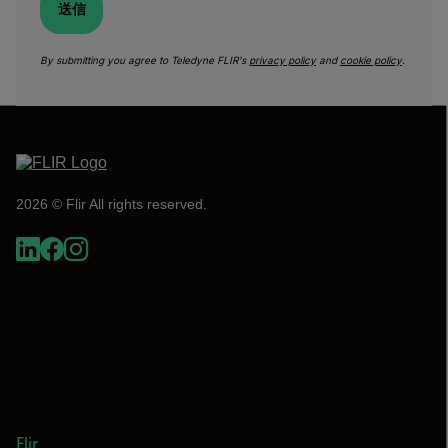
送信
By submitting you agree to Teledyne FLIR's
privacy policy
and
cookie policy
.
2026 © Flir All rights reserved.
Flir