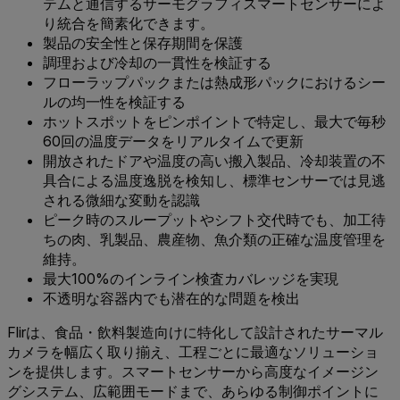
テムと通信するサーモグラフィスマートセンサーによ
り統合を簡素化できます。
製品の安全性と保存期間を保護
調理および冷却の一貫性を検証する
フローラップパックまたは熱成形パックにおけるシー
ルの均一性を検証する
ホットスポットをピンポイントで特定し、最大で毎秒
60回の温度データをリアルタイムで更新
開放されたドアや温度の高い搬入製品、冷却装置の不
具合による温度逸脱を検知し、標準センサーでは見逃
される微細な変動を認識
ピーク時のスループットやシフト交代時でも、加工待
ちの肉、乳製品、農産物、魚介類の正確な温度管理を
維持。
最大100%のインライン検査カバレッジを実現
不透明な容器内でも潜在的な問題を検出
Flirは、食品・飲料製造向けに特化して設計されたサーマル
カメラを幅広く取り揃え、工程ごとに最適なソリューショ
ンを提供します。スマートセンサーから高度なイメージン
グシステム、広範囲モードまで、あらゆる制御ポイントに