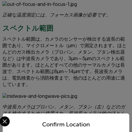
正確な温度測定には、フォーカス画像が必要です。
スペクトル範囲
スペクトル範囲は、カメラのセンサーが検出する波長の範
囲であり、マイクロメートル（µm）で測定されます。ほと
んどのガス検出カメラ（プロパン、メタン、ブタン検出器
など）は中波長カメラであり、3µm～5µmのスペクトル範
囲があります。ほとんどすべての他のサーマルカメラは長
波で、スペクトル範囲は8µm～14µmです。長波長カメラ
は、電気検査から消防検査まで、他のほとんどの用途に適
しています。
中波長カメラはプロパン、メタン、ブタン（左）などのガ
スを検出するために使用され、長波長カメラは他のほとん
Select your preferred country and language from the options 
どの用途（右）に使用されます。
Confirm Location
ニーズに最適な熱画像カメラを決定する際には、これらの