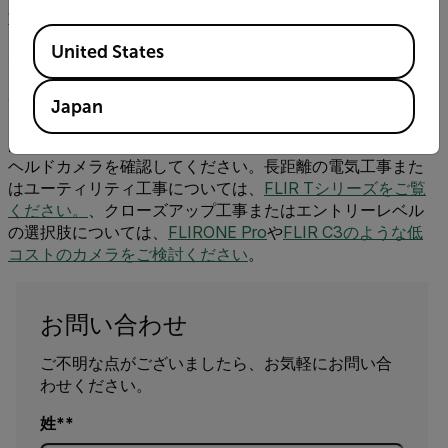
重要な仕様を念頭に置いてください。1つのスペック値のみ
Available Locations
を見ると、サーマルカメラの機能がよくわかることを覚え
United States
ておいてください。たとえば、湿度などの微妙な問題を検
出する必要がある場合、高温度分解能のカメラが熱感度も
高い場合は、問題はありませんか。
Japan
開始場所が必要な場合は、
FLIR Exxシリーズ
で汎用ハンド
ヘルドカメラを確認してください。長距離の電気工事また
はユーティリティ工事については、
FLIR Tシリーズをご覧
ください。
、クローズアップ工事またはエントリーレベル
の選択肢については、
FLIRONE Pro
や
FLIR C3のような低
コストのカメラをご検討ください
。
お問い合わせ
ご不明な点がございましたら、お気軽にお問い合
わせください。
姓*