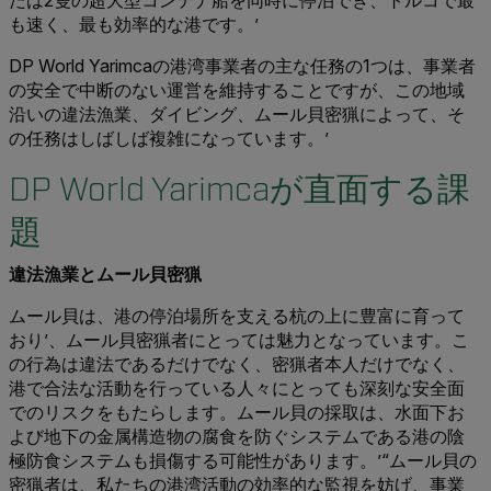
も速く、最も効率的な港です。’
DP World Yarimcaの港湾事業者の主な任務の1つは、事業者
の安全で中断のない運営を維持することですが、この地域
沿いの違法漁業、ダイビング、ムール貝密猟によって、そ
の任務はしばしば複雑になっています。’
DP World Yarimcaが直面する課
題
違法漁業とムール貝密猟
ムール貝は、港の停泊場所を支える杭の上に豊富に育って
おり’、ムール貝密猟者にとっては魅力となっています。こ
の行為は違法であるだけでなく、密猟者本人だけでなく、
港で合法な活動を行っている人々にとっても深刻な安全面
でのリスクをもたらします。ムール貝の採取は、水面下お
よび地下の金属構造物の腐食を防ぐシステムである港の陰
極防食システムも損傷する可能性があります。’“ムール貝の
密猟者は、私たちの港湾活動の効率的な監視を妨げ、事業