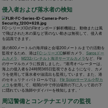
侵入者および落水者の検知
FC-シリーズIDのFlirオンボード解析機能は、動物または風
で飛ばされた木の葉など害のない動きは無視して、侵入者
を認識できます。
港の800メートルの海岸線と会場200メートルまでの活動を
監視するため、港は
FC-シリーズID
解析カメラ、
Sarosドー
ムカメラ
、
M232パンチルト海洋サーマルカメラ
など、Flir
のサーマルカメラに投資しました。’’港湾オペレーターは、
海上の侵入者を24時間365日監視できるようになり、カメ
ラを使用して落水者や油流出も監視しています。また、港
のセキュリティパトロールでは、
Flir Scionサーマル小型カ
メラ
を使用して、暗闇の中で停泊場所の下に入って岩の下
に隠れている漁師やダイバーを検知します。’
周辺警備とコンテナエリアの監視