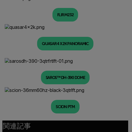
FLIR M232
QUASAR 4 X 2K PANORAMIC
SAROS™ DH-390 DOME
SCION PTM
関連記事