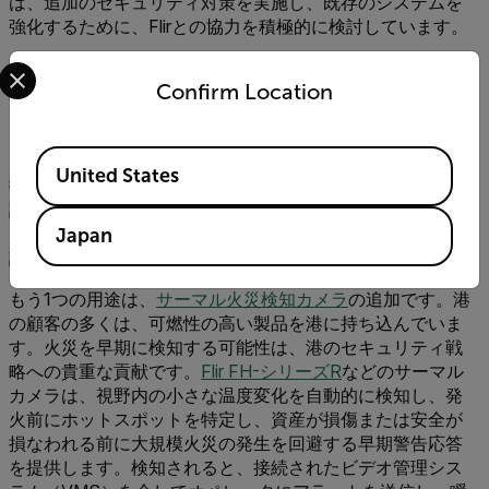
は、追加のセキュリティ対策を実施し、既存のシステムを
強化するために、Flirとの協力を積極的に検討しています。
Select your preferred country and language from the options 
将来のコラボレーションとセ
Confirm Location
キュリティの進歩
Available Locations
当港はすでにFlirと連携し、可視カメラとサーマルカメラの
United States
技術によって組織のセキュリティをさらに強化する方法を
調査しています。探求している可能性の1つは、船舶の周囲
を監視するためにクレーンにサーマルブームカメラを追加
Japan
設置することです。
もう1つの用途は、
サーマル火災検知カメラ
の追加です。港
の顧客の多くは、可燃性の高い製品を港に持ち込んでいま
す。火災を早期に検知する可能性は、港のセキュリティ戦
略への貴重な貢献です。
Flir FH-シリーズR
などのサーマル
カメラは、視野内の小さな温度変化を自動的に検知し、発
火前にホットスポットを特定し、資産が損傷または安全が
損なわれる前に大規模火災の発生を回避する早期警告応答
を提供します。検知されると、接続されたビデオ管理シス