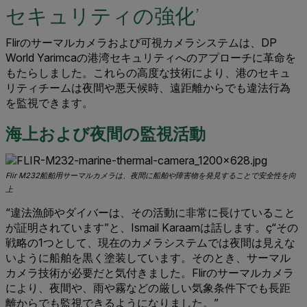
セキュリティの強化’
Flirのサーマルカメラおよび可視カメラシステムは、DP
World Yarimcaの港湾セキュリティへのアプローチに革命を
もたらしました。これらの高度な技術により、港のセキュ
リティチームは夜間や悪天候時、遠距離からでも違法行為
を監視できます。
海上および夜間の監視活動
Flir M232船舶用サーマルカメラは、夜間に船舶や障害物を発見することで安全性を向
上
“違法漁師やダイバーは、その活動に非常に長けていること
が証明されています”と、Ismail Karaamは話します。ç“その
戦略の1つとして、現在のカメラシステムでは夜間は見えな
いように船舶を黒く塗装しています。そのとき、サーマル
カメラ技術が必要だと気付きました。Flirのサーマルカメラ
により、夜間や、雨や霧などの厳しい気象条件下でも長距
離からでも監視できるようになりました。”