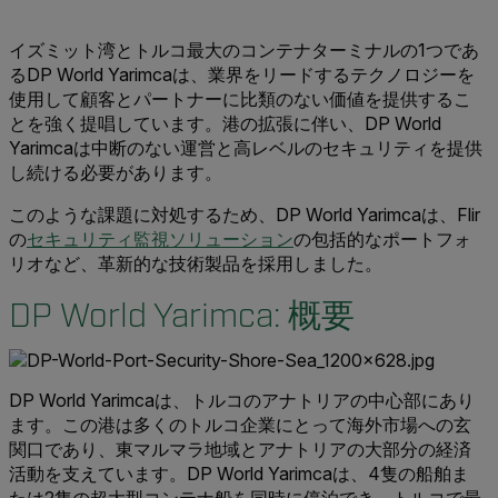
イズミット湾とトルコ最大のコンテナターミナルの1つであ
るDP World Yarimcaは、業界をリードするテクノロジーを
使用して顧客とパートナーに比類のない価値を提供するこ
とを強く提唱しています。港の拡張に伴い、DP World
Yarimcaは中断のない運営と高レベルのセキュリティを提供
し続ける必要があります。
このような課題に対処するため、DP World Yarimcaは、Flir
の
セキュリティ監視ソリューション
の包括的なポートフォ
リオなど、革新的な技術製品を採用しました。
DP World Yarimca: 概要
DP World Yarimcaは、トルコのアナトリアの中心部にあり
ます。この港は多くのトルコ企業にとって海外市場への玄
関口であり、東マルマラ地域とアナトリアの大部分の経済
活動を支えています。DP World Yarimcaは、4隻の船舶ま
たは2隻の超大型コンテナ船を同時に停泊でき、トルコで最