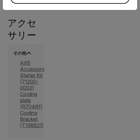
アクセ
サリー
その他
AX8
Accessory
Starter Kit
(71200-
0002)
Cooling
plate
(R70491)
Cooling
Bracket
(T198821)