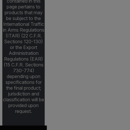
contained in this
page pertains to
products that may
be subject to the
International Traffic
in Arms Regulations
(ITAR) (22 C.F.R.
Sections 120-130)
or the Export
Administration
Regulations (EAR)
(15 C.F.R. Sections
730-774)
depending upon
specifications for
the final product;
jurisdiction and
classification will be
provided upon
request.