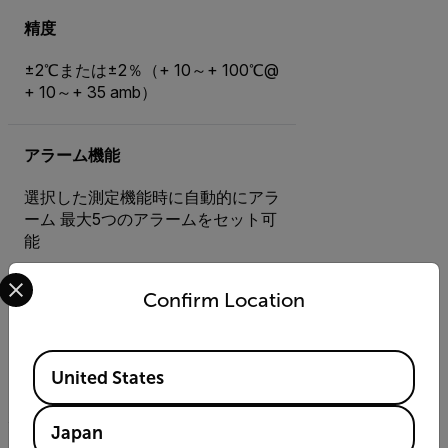
精度
±2℃または±2％（+ 10～+ 100℃@
+ 10～+ 35 amb）
アラーム機能
選択した測定機能時に自動的にアラ
ーム 最大5つのアラームをセット可
能
Select your preferred country and language from the options 
Confirm Location
アラーム出力
デジタルアウト、店舗イメージ、フ
Available Locations
ァイル送信（ftp）、電子メール
United States
（SMTP）、通知
Japan