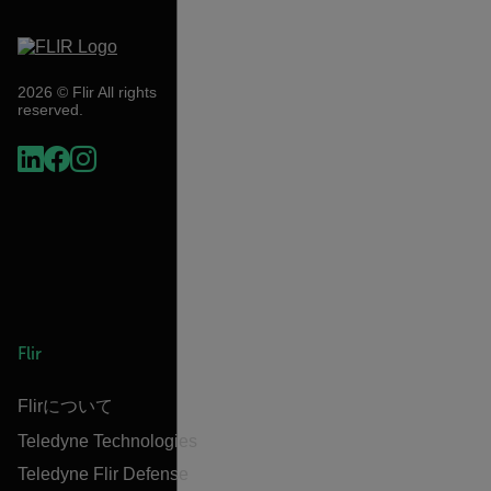
2026 © Flir All rights
reserved.
Flir
Flirについて
Teledyne Technologies
Teledyne Flir Defense