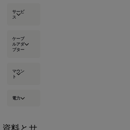
サービ
ス
ケーブ
ルアダ
プター
マウン
ト
電力
資料とサ