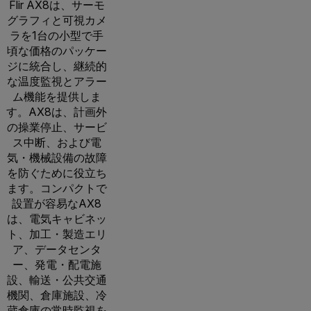
Flir AX8は、サーモ
グラフィと可視カメ
ラを1台の小型で手
頃な価格のパッケー
ジに統合し、継続的
な温度監視とアラー
ム機能を提供しま
す。AX8は、計画外
の操業停止、サービ
ス中断、および電
気・機械設備の故障
を防ぐために役立ち
ます。コンパクトで
設置が容易なAX8
は、電気キャビネッ
ト、加工・製造エリ
ア、データセンタ
ー、発電・配電施
設、輸送・公共交通
機関、倉庫施設、冷
蔵倉庫の常時監視を