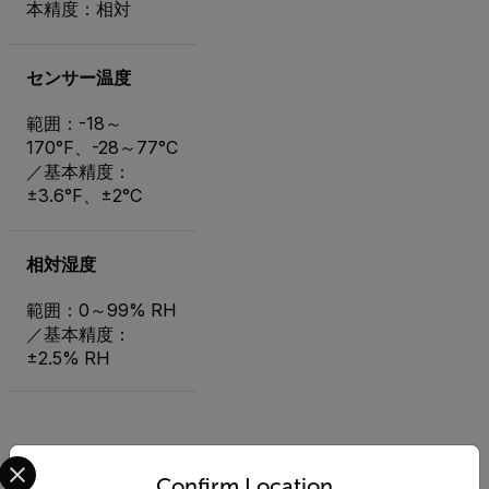
本精度：相対
センサー温度
範囲：-18～
170°F、-28～77°C
／基本精度：
±3.6°F、±2°C
相対湿度
範囲：0～99% RH
／基本精度：
±2.5% RH
Select your preferred country and language from the options 
Confirm Location