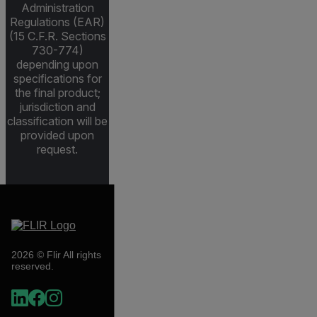
Administration
Regulations (EAR)
(15 C.F.R. Sections
730-774)
depending upon
specifications for
the final product;
jurisdiction and
classification will be
provided upon
request.
2026 © Flir All rights
reserved.