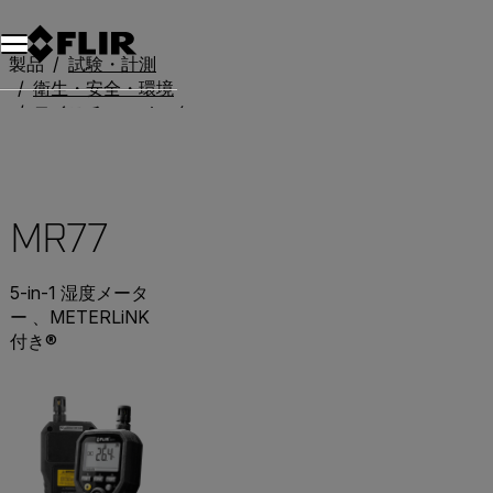
製品
試験・計測
衛生・安全・環境
モイスチャーメーター
MR77
MR77
5-in-1 湿度メータ
ー 、METERLiNK
付き®