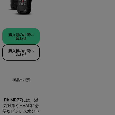
購入前のお問い
合わせ
購入後のお問い
合わせ
製品の概要
仕様
アクセサリー
リソ
Flir MR77には、湿
気対策やHVACに必
要なピンレス水分セ