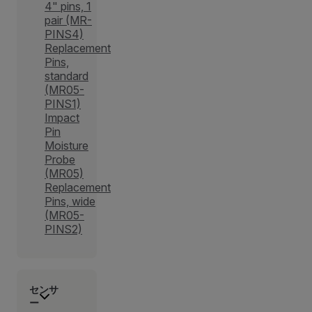
4" pins, 1
pair (MR-
PINS4)
Replacement
Pins,
standard
(MR05-
PINS1)
Impact
Pin
Moisture
Probe
(MR05)
Replacement
Pins, wide
(MR05-
PINS2)
センサ
ー