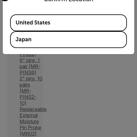
アクセ
サリー
Available Locations
United States
ピン数
Japan
2" pins, 1
pair (MR-
PINS2)
6" pins, 1
pair (MR-
PINS6)
2" pins, 10
pairs
(MR-
PINS2-
10)
Replaceable
External
Moisture
Pin Probe
(MR02)