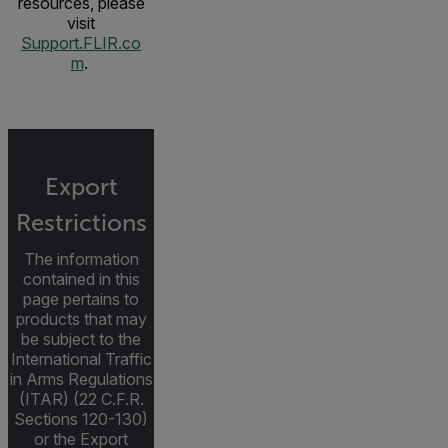
resources, please
visit
Support.FLIR.co
m
.
Export
Restrictions
The information
contained in this
page pertains to
products that may
be subject to the
International Traffic
in Arms Regulations
(ITAR) (22 C.F.R.
Sections 120-130)
or the Export