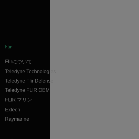
Flir
Flirについて
Teledyne Technologies
Teledyne Flir Defense
Teledyne FLIR OEM
FLIR マリン
Extech
Raymarine