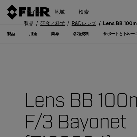
ログイン
地域
検索
製品
研究と科学
R&Dレンズ
Lens BB 100mm
製品
用途
業界
各種資料
サポートとトレー
Lens BB 10
F/3 Bayonet