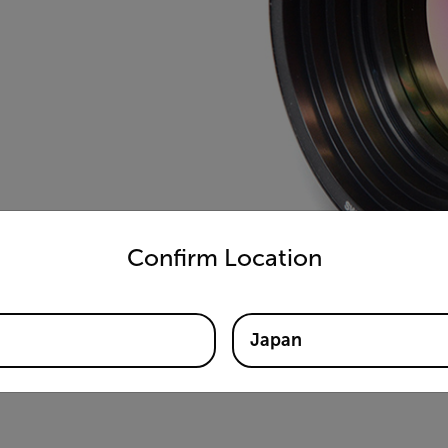
untry and language from the options below to access the appro
Confirm Location
Japan