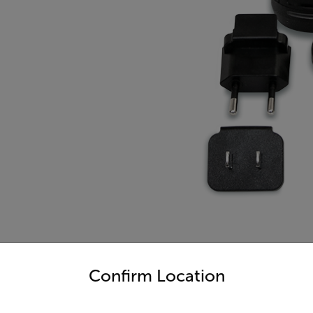
untry and language from the options below to access the appro
Confirm Location