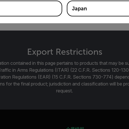
Japan
IR Ex Proシリーズサーマルカメラ用の電源などのバッテリー充
Export Restrictions
tion contained in this page pertains to products that may be su
Traffic in Arms Regulations (ITAR) (22 C.F.R. Sections 120-130
ration Regulations (EAR) (15 C.F.R. Sections 730-774) depen
ns for the final product; jurisdiction and classification will be 
request.