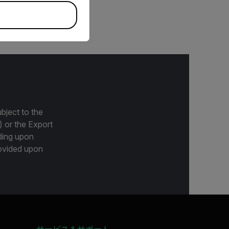
電器。
bject to the
) or the Export
ding upon
provided upon