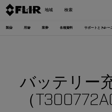
ログイン
地域
検索
製品
用途
業界
各種資料
サポートとトレー
バッテリー
（T300772