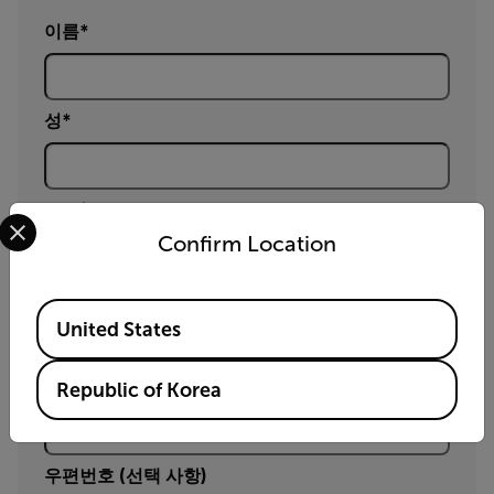
이름
성
Email
Select your preferred country and language from the options 
Confirm Location
소속(회사)
Available Locations
United States
연락처 (선택 사항)
Republic of Korea
우편번호 (선택 사항)