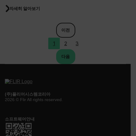
Marketing
Preference
자세히 알아보기
Strictly necessary cookies allow core website
functionality such as user login and account
management. The website cannot be used
이전
properly without strictly necessary cookies.
Name
1
2
3
cart_products_oids
다음
cart_products_skus
cashrun_session_id
cashrun_site_id
CS_FPC
(주)플리어시스템코리아
2026 © Flir All rights reserved.
customizerChangeKey
sf_territory
소프트웨어안내
x-ms-cpim-cache|[-abcdefghijklmnopqrstuvwxyz_0123456789]{20
Google Privacy Policy