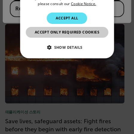
failure blackouts
please consult our
Cookie Notice.
KOREAN
Republic of Korea
자세히 알아보기
JAPANESE
ACCEPT ALL
CHINESE
ACCEPT ONLY REQUIRED COOKIES
SHOW DETAILS
NECESSARY
STATISTICS/ANALYTICS
MARKETING
PREFERENCE
애플리케이션 스토리
Save lives, safeguard assets: Fight fires
before they begin with early fire detection
Necessary
Statistics/Analytics