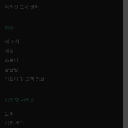
.AspNetCore.OpenIdConnect.Nonce.[-
적외선 교육 센터
abcdefghijklmnopqrstuvwxyzABCDEFGHIJKLMNOPQRSTUVWXYZ_0
FPID
회사
새 소식
atgRecSessionId
채용
ARRAffinitySameSite
스토어
공급망
리셀러 및 고객 정보
E3SessionID
지원 및 서비스
tdfdomain
문의
.AspNetCore.Antiforgery.VyLW6ORzMgk
지원 센터