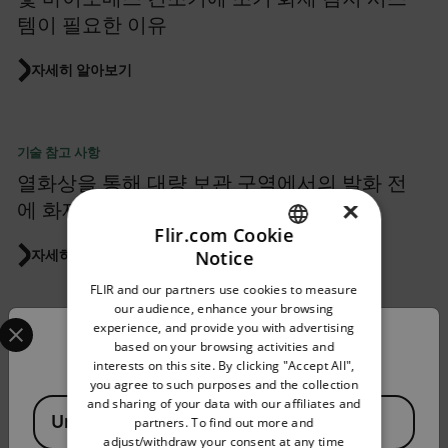
템이 필요한 이유
자세히 알아보기
기술 참고 사항
열화상을 통해 대량 보관 구역에서의 발화 전
×
에 화재를 예방하는 방법
Flir.com Cookie
Notice
자세히 알아보기
ENGLISH
FLIR and our partners use cookies to measure
GERMAN
our audience, enhance your browsing
Select your preferred country and language from the options 
experience, and provide you with advertising
FRENCH
애플리케이션 스토리
Confirm Location
based on your browsing activities and
Turning up the heat on grid reliability: How
interests on this site. By clicking "Accept All",
SPANISH
you agree to such purposes and the collection
thermal vision is protecting a quarter of
PORTUGUESE
and sharing of your data with our affiliates and
Available Locations
Ireland’s electricity grid from cascade
United States
partners. To find out more and
ITALIAN
adjust/withdraw your consent at any time