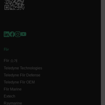
__epiXSRF
OpenIdConnect.nonce.
[abcdefghijklmnopqrstuvwxyzABCDEFGHIJKLMNOPQRSTUVWXYZ0
Asset_Gate_Form_[abcdefghijklmnopqrstuvwxyzABCDEFGHIJK
{1-60}
Flir
Language
Flir 소개
customer_id
Teledyne Technologies
Teledyne Flir Defense
.AspNetCore.Correlation.[-
Teledyne Flir OEM
abcdefghijklmnopqrstuvwxyzABCDEFGHIJKLMNOPQRSTUVWXYZ_0
Flir Marine
Extech
Raymarine