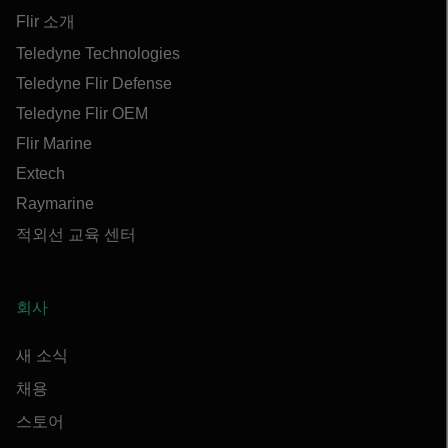
Flir 소개
Teledyne Technologies
Teledyne Flir Defense
Teledyne Flir OEM
Flir Marine
Extech
Raymarine
적외선 교육 센터
회사
새 소식
채용
스토어