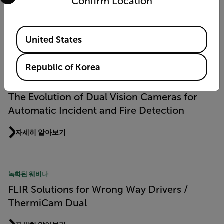
Confirm Location
Available Locations
United States
Republic of Korea
녹화된 웨비나
The Evolution of Dual Vision Cameras for
Automatic Incident and Fire Detection
자세히 알아보기
녹화된 웨비나
FLIR Solutions for Wrong Way Drivers /
ThermiCam Dual