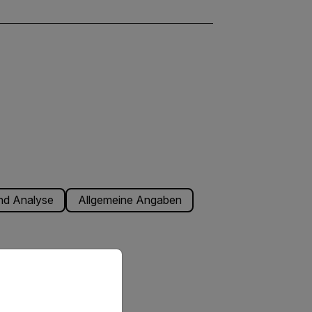
nd Analyse
Allgemeine Angaben
priate version of our website.