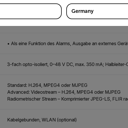
M12 12-poliger, A-kodierter Stecker (zusammen mit exter
Germany
2x optoisoliert, Vin(niedrig)= 0–1,5 V, Vin(hoch)= 3–25 V
• Als eine Funktion des Alarms, Ausgabe an externes Gerä
3-fach opto-isoliert, 0–48 V DC, max. 350 mA; Halbleiter-
Standard: H.264, MPEG4 oder MJPEG
Advanced: Videostream – H.264, MPEG4 oder MJPEG
Radiometrischer Stream – Komprimierter JPEG-LS, FLIR ra
Kabelgebunden, WLAN (optional)