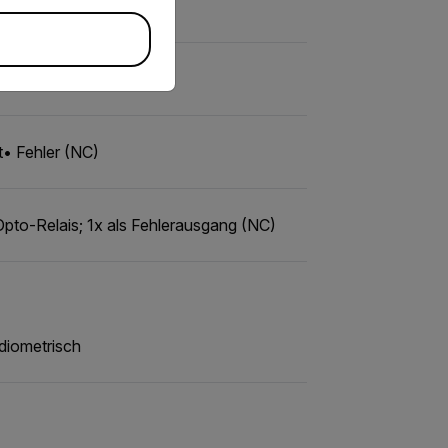
ner Stromversorgung)
t• Fehler (NC)
Opto-Relais; 1x als Fehlerausgang (NC)
diometrisch