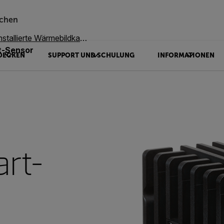
chen
stallierte Wärmebildkameras
t-Sensor
DECKEN
SUPPORT UND SCHULUNG
INFORMATIONEN
rt-