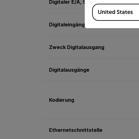
Digitaler E/A, Steckverbindertyp
Available Locations
United States
Digitaleingänge
Zweck Digitalausgang
Digitalausgänge
Kodierung
Ethernetschnittstelle