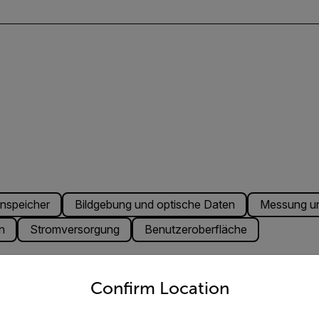
nspeicher
Bildgebung und optische Daten
Messung u
n
Stromversorgung
Benutzeroberfläche
untry and language from the options below to access the appro
Confirm Location