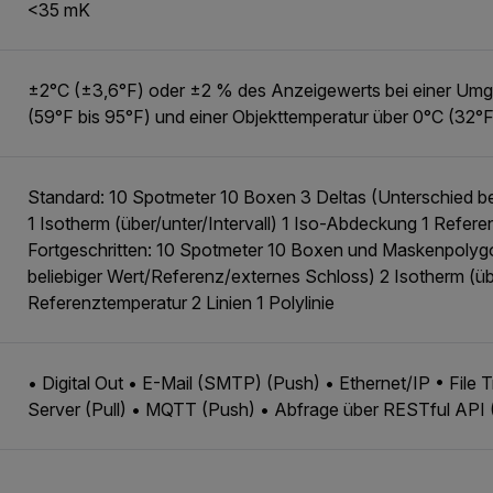
<35 mK
±2°C (±3,6°F) oder ±2 % des Anzeigewerts bei einer Umg
(59°F bis 95°F) und einer Objekttemperatur über 0°C (32°F
Standard: 10 Spotmeter 10 Boxen 3 Deltas (Unterschied be
1 Isotherm (über/unter/Intervall) 1 Iso-Abdeckung 1 Refer
Fortgeschritten: 10 Spotmeter 10 Boxen und Maskenpolyg
beliebiger Wert/Referenz/externes Schloss) 2 Isotherm (üb
Referenztemperatur 2 Linien 1 Polylinie
• Digital Out • E-Mail (SMTP) (Push) • Ethernet/IP • Fil
Server (Pull) • MQTT (Push) • Abfrage über RESTful API (P