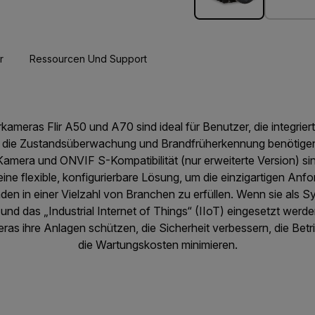
r
Ressourcen Und Support
rkameras Flir A50 und A70 sind ideal für Benutzer, die integr
r die Zustandsüberwachung und Brandfrüherkennung benötigen.
le Kamera und ONVIF S-Kompatibilität (nur erweiterte Version) 
ine flexible, konfigurierbare Lösung, um die einzigartigen An
en in einer Vielzahl von Branchen zu erfüllen. Wenn sie als
und das „Industrial Internet of Things“ (IIoT) eingesetzt we
s ihre Anlagen schützen, die Sicherheit verbessern, die Betr
die Wartungskosten minimieren.