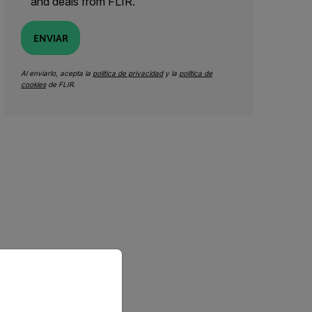
and deals from FLIR.
ENVIAR
Al enviarlo, acepta la
política de privacidad
y la
política de
cookies
de FLIR.
priate version of our website.