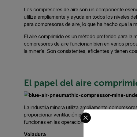
Los compresores de aire son un componente esencia
utiliza ampliamente y ayuda en todos los niveles de
para compresores de aire, lo que ha hecho que la mi
El aire comprimido es un método preferido para la 
compresores de aire funcionan bien en varios proc
la minería. Son consistentes, eficientes y tienen c
El papel del aire comprim
La industria minera utiliza ampliamente compresores 
Select your preferred co
proporcionar ventilación para crear procesos más se
funciones en las operaciones mineras, entre ellas:
Voladura