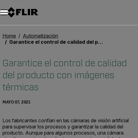
Unread messages
Modelo
Eliminar
artículos
artículo
Añadir al carro
Añadido al carro
Home
Automatización
Garantice el control de calidad del producto con imágenes térmicas
Garantice el control de calidad
del producto con imágenes
térmicas
MAYO 07, 2021
Los fabricantes confían en las cámaras de visión artificial
para supervisar los procesos y garantizar la calidad del
producto. Aunque para algunos procesos, una cámara