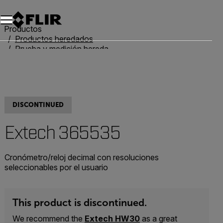
Unread messages
Modelo
Eliminar
artículos
artículo
Añadir al carro
Añadido al carro
Productos
Productos heredados
Prueba y medición heredadas
Extech 365535
DISCONTINUED
Extech 365535
Cronómetro/reloj decimal con resoluciones
seleccionables por el usuario
This product is discontinued.
We recommend the
Extech HW30
as a great