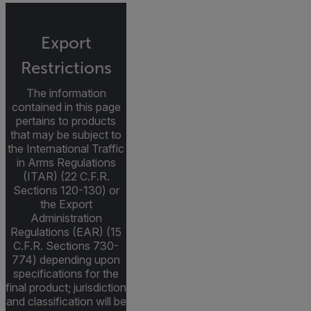
Export
Restrictions
The information
contained in this page
pertains to products
that may be subject to
the International Traffic
in Arms Regulations
(ITAR) (22 C.F.R.
Sections 120-130) or
the Export
Administration
Regulations (EAR) (15
C.F.R. Sections 730-
774) depending upon
specifications for the
final product; jurisdiction
and classification will be