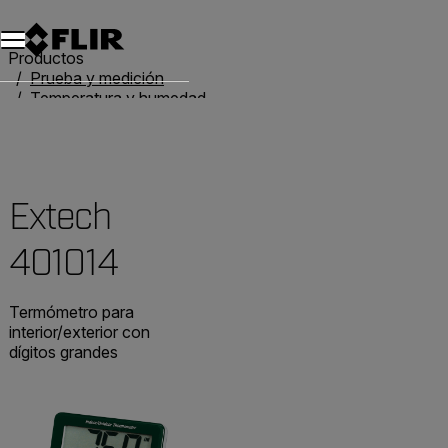
Unread messages
Modelo
Eliminar
artículos
artículo
Añadir al carro
Añadido al carro
Productos
Prueba y medición
Temperatura y humedad
Termómetros
Extech 401014
Extech
401014
Termómetro para
interior/exterior con
dígitos grandes