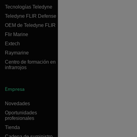
Tecnologías Teledyne
Teledyne FLIR Defense
OEM de Teledyne FLIR
Flir Marine
Extech
Raymarine
Centro de formación en
infrarrojos
Empresa
Novedades
Oportunidades
profesionales
Tienda
Cadena de suministro