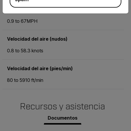
Velocidad del aire (mph)
0.9 to 67MPH
Velocidad del aire (nudos)
0.8 to 58.3 knots
Velocidad del aire (pies/min)
80 to 5910 ft/min
Recursos y asistencia
Documentos