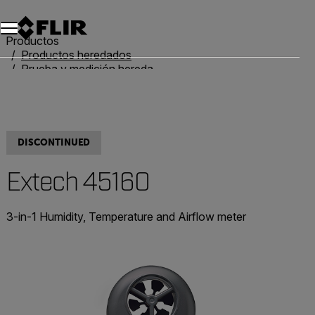
Unread messages
Modelo
Eliminar
artículos
artículo
Añadir al carro
Añadido al carro
Productos
Productos heredados
Prueba y medición heredadas
Extech 45160
DISCONTINUED
Extech 45160
3-in-1 Humidity, Temperature and Airflow meter