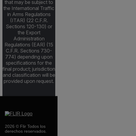
that may be subject to
the International Traffic
in Arms Regulations
(ITAR) (22 C.F.R.
Sections 120-130) or
the Export
Administration
Regulations (EAR) (15
C.F.R. Sections 730-
774) depending upon
specifications for the
final product; jurisdiction
and classification will be
provided upon request.
2026 © Flir Todos los
derechos reservados.